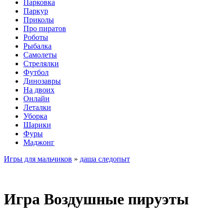
Парковка
Паркур
Приколы
Про пиратов
Роботы
Рыбалка
Самолеты
Стрелялки
Футбол
Динозавры
На двоих
Онлайн
Леталки
Уборка
Шарики
Фуры
Маджонг
Игры для мальчиков
»
даша следопыт
Игра Воздушные пируэты