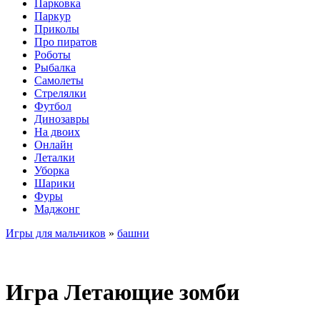
Парковка
Паркур
Приколы
Про пиратов
Роботы
Рыбалка
Самолеты
Стрелялки
Футбол
Динозавры
На двоих
Онлайн
Леталки
Уборка
Шарики
Фуры
Маджонг
Игры для мальчиков
»
башни
Игра Летающие зомби