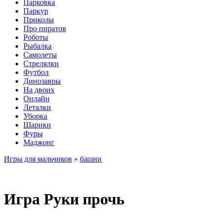
Парковка
Паркур
Приколы
Про пиратов
Роботы
Рыбалка
Самолеты
Стрелялки
Футбол
Динозавры
На двоих
Онлайн
Леталки
Уборка
Шарики
Фуры
Маджонг
Игры для мальчиков
»
башни
Игра Руки прочь