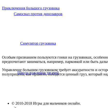
Приключения большого грузовика
Самосвал против динозавров
Симулятор грузовика
Особым признанием пользуются гонки на грузовиках, особенно
предпочитают заниматься, например, парковкой или быть дальн
Управление большим грузовиком требует аккуратности и осторо
Школа вождения тягачей
полуприцепа, как правило, находится ценный груз, который надо
© 2010-2018 Игры для мальчиков онлайн.
-->