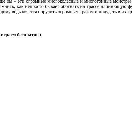
Еще бы – эти огромные многоколесные и многотонные монстры я
омнить, как непросто бывает обогнать на трассе длиннющую ф
ому ведь хочется порулить огромным траком и подудеть в их г
играем бесплатно :