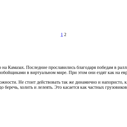
1
2
 на Камазах. Последние прославились благодаря победам в рал
обойщиками в виртуальном мире. При этом они ездят как на евро
жности. Не стоит действовать так же динамично и напористо, ка
 беречь, холить и лелеять. Это касается как частных грузовиков