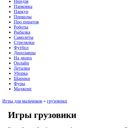
Ниндзя
Парковка
Паркур
Приколы
Про пиратов
Роботы
Рыбалка
Самолеты
Стрелялки
Футбол
Динозавры
На двоих
Онлайн
Леталки
Уборка
Шарики
Фуры
Маджонг
Игры для мальчиков
»
грузовики
Игры грузовики