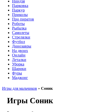
Ниндзя
Парковка
Паркур
Приколы
Про пиратов
Роботы
Рыбалка
Самолеты
Стрелялки
Футбол
Динозавры
На двоих
Онлайн
Леталки
Уборка
Шарики
Фуры
Маджонг
Игры для мальчиков
»
Соник
Игры Соник