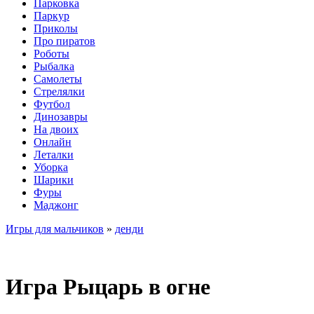
Парковка
Паркур
Приколы
Про пиратов
Роботы
Рыбалка
Самолеты
Стрелялки
Футбол
Динозавры
На двоих
Онлайн
Леталки
Уборка
Шарики
Фуры
Маджонг
Игры для мальчиков
»
денди
Игра Рыцарь в огне