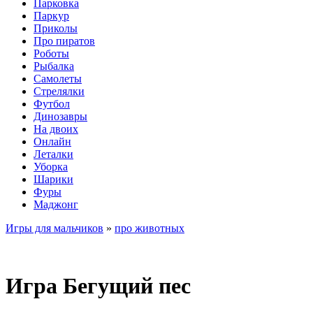
Парковка
Паркур
Приколы
Про пиратов
Роботы
Рыбалка
Самолеты
Стрелялки
Футбол
Динозавры
На двоих
Онлайн
Леталки
Уборка
Шарики
Фуры
Маджонг
Игры для мальчиков
»
про животных
Игра Бегущий пес