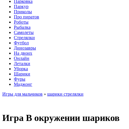
Парковка
Паркур
Приколы
Про пиратов
Роботы
Рыбалка
Самолеты
Стрелялки
Футбол
Динозавры
На двоих
Онлайн
Леталки
Уборка
Шарики
Фуры
Маджонг
Игры для мальчиков
»
шарики стрелялки
Игра В окружении шариков