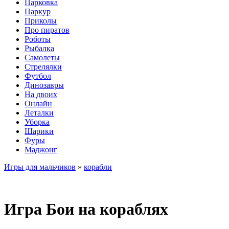
Парковка
Паркур
Приколы
Про пиратов
Роботы
Рыбалка
Самолеты
Стрелялки
Футбол
Динозавры
На двоих
Онлайн
Леталки
Уборка
Шарики
Фуры
Маджонг
Игры для мальчиков
»
корабли
Игра Бои на кораблях