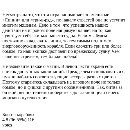
Несмотря на то, что эта игра напоминает знаменитые
«Линии» или «три-в-ряд», по накалу страстей она не уступит
многим экшенам. Дело в том, что успешность наших
действий на игровом поле напрямую влияет на то, как
чувствует себя экипаж нашего судна. Если мы будем
постоянно складывать линии, то тем самым поднимем
энерговооруженность корабля. Если сложить три или более
бомбы, то наш экипаж даст залп по вражескому судну. Чем
чаще мы стреляем, тем ближе победа!
Не забывайте также о магии. В левой части экрана есть
список доступных заклинаний. Прежде чем использовать их,
нужно набрать соответствующие ресурсы разных цветов.
Поэтому старайтесь складывать на игровом поле не только
бомбы, но и фишки с другими обозначениями. Так, битва за
битвой, вы постепенно доберетесь до главной цели своего
морского путешествия.
Бои на кораблях
4.8
(96.55%)
116
votes